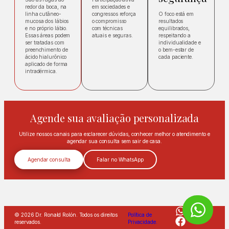
redor da boca, na
em sociedades e
linha cutâneo-
congressos reforça
O foco está em
mucosa dos lábios
o compromisso
resultados
e no próprio lábio.
com técnicas
equilibrados,
Essas áreas podem
atuais e seguras.
respeitando a
ser tratadas com
individualidade e
preenchimento de
o bem-estar de
ácido hialurônico
cada paciente.
aplicado de forma
intradérmica.
Agende sua avaliação personalizada
Utilize nossos canais para esclarecer dúvidas, conhecer melhor o atendimento e
agendar sua consulta sem sair de casa.
Agendar consulta
Falar no WhatsApp
© 2026 Dr. Ronald Rolón. Todos os direitos
Política de
reservados.
Privacidade.