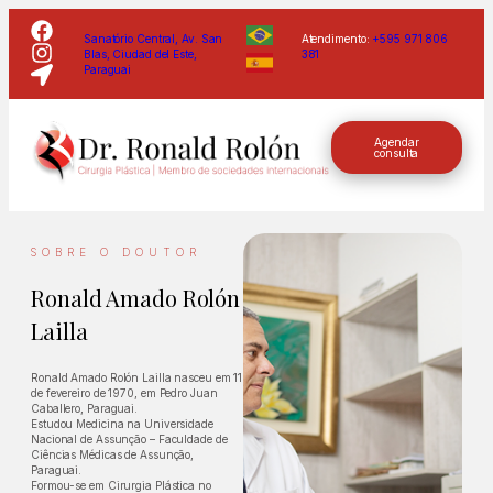
Sanatório Central, Av. San
Atendimento:
+595 971 806
Blas, Ciudad del Este,
381
Paraguai
Agendar
consulta
SOBRE O DOUTOR
Ronald Amado Rolón
Lailla
Ronald Amado Rolón Lailla nasceu em 11
de fevereiro de 1970, em Pedro Juan
Caballero, Paraguai.
Estudou Medicina na Universidade
Nacional de Assunção – Faculdade de
Ciências Médicas de Assunção,
Paraguai.
Formou-se em Cirurgia Plástica no