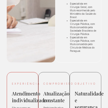
Especialista em
Cirurgia Geral, com
título reconhecido pelo
Ministério da Saúde do
Brasil.
Especialista em
Cirurgia Plástica, com
título concedido pela
Sociedade Brasileira de
Cirurgia Plástica.
Especialista em
Cirurgia Plástica, com
título concedido pelo
Círculo de Médicos do
Paraguai.
EXPERIÊNCIA
COMPROMISSO
OBJETIVO
Atendimento
Atualização
Naturalidade
individualizado
constante
e
segurança
São as rugas ao
Participação ativa