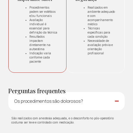
Procedimentos
Realizados em
podem ser estéticos
ambiente adequado
e/ou funcionais
e com
Avaliação
acompanhamento
individual é
médico
essencial para
Técnicas
definição da técnica
específicas para
Resultados
cada condição
impactam
Necessidade de
diretamente na
avaliação prévia e
autoestima
orientação
Indicação varia
profissional
conforme cada
paciente
Perguntas frequentes
Os procedimentos são dolorosos?
São realizados com anestesia adequada, e o desconforto no pós-operatório
costuma ser leve e controlado com medicação.