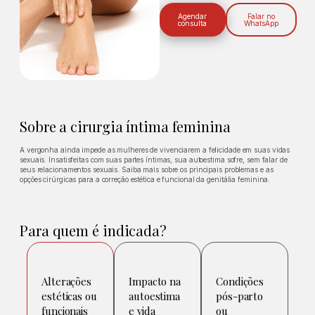
Agendar
Falar no
consulta
WhatsApp
Sobre a cirurgia íntima feminina
A vergonha ainda impede as mulheres de vivenciarem a felicidade em suas vidas
sexuais. Insatisfeitas com suas partes íntimas, sua autoestima sofre, sem falar de
seus relacionamentos sexuais. Saiba mais sobre os principais problemas e as
opções cirúrgicas para a correção estética e funcional da genitália feminina.
Para quem é indicada?
Alterações
Impacto na
Condições
estéticas ou
autoestima
pós-parto
funcionais
e vida
ou