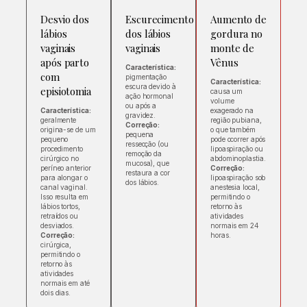
Desvio dos
Escurecimento
Aumento de
lábios
dos lábios
gordura no
vaginais
vaginais
monte de
após parto
Vênus
Característica:
com
pigmentação
Característica:
escura devido à
episiotomia
causa um
ação hormonal
volume
ou após a
Característica:
exagerado na
gravidez.
geralmente
região pubiana,
Correção:
origina-se de um
o que também
pequena
pequeno
pode ocorrer após
ressecção (ou
procedimento
lipoaspiração ou
remoção da
cirúrgico no
abdominoplastia.
mucosa), que
períneo anterior
Correção:
restaura a cor
para alongar o
lipoaspiração sob
dos lábios.
canal vaginal.
anestesia local,
Isso resulta em
permitindo o
lábios tortos,
retorno às
retraídos ou
atividades
desviados.
normais em 24
Correção:
horas.
cirúrgica,
permitindo o
retorno às
atividades
normais em até
dois dias.