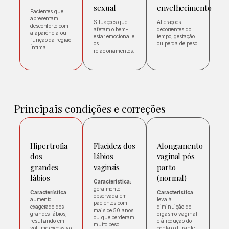
sexual
envelhecimento
Pacientes que
apresentam
Situações que
Alterações
desconforto com
afetam o bem-
decorrentes do
a aparência ou
estar emocional e
tempo, gestação
função da região
os
ou perda de peso.
íntima.
relacionamentos.
Principais condições e correções
Hipertrofia
Flacidez dos
Alongamento
dos
lábios
vaginal pós-
grandes
vaginais
parto
lábios
(normal)
Característica:
geralmente
Característica:
Característica:
observada em
aumento
leva à
pacientes com
exagerado dos
diminuição do
mais de 50 anos
grandes lábios,
orgasmo vaginal
ou que perderam
resultando em
e à redução do
muito peso.
volume excessivo
contato durante