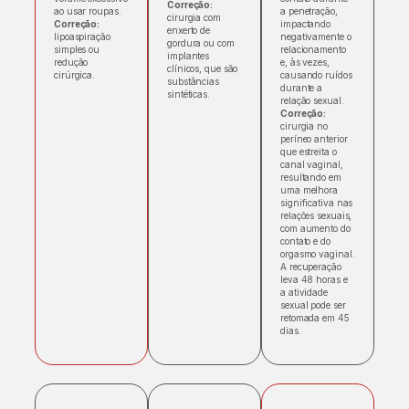
Correção:
ao usar roupas.
a penetração,
cirurgia com
Correção:
impactando
enxerto de
lipoaspiração
negativamente o
gordura ou com
simples ou
relacionamento
implantes
redução
e, às vezes,
clínicos, que são
cirúrgica.
causando ruídos
substâncias
durante a
sintéticas.
relação sexual.
Correção:
cirurgia no
períneo anterior
que estreita o
canal vaginal,
resultando em
uma melhora
significativa nas
relações sexuais,
com aumento do
contato e do
orgasmo vaginal.
A recuperação
leva 48 horas e
a atividade
sexual pode ser
retomada em 45
dias.